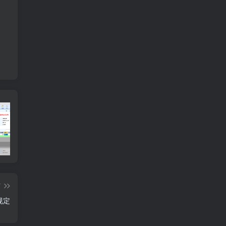
多联纸打印设置
订单需求运算分析
工
篇
规定