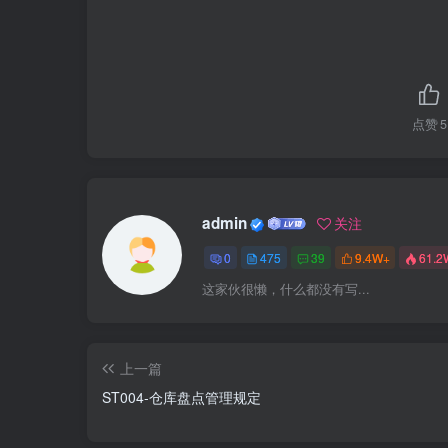
点赞
5
admin
关注
0
475
39
9.4W+
61.2
这家伙很懒，什么都没有写...
上一篇
ST004-仓库盘点管理规定