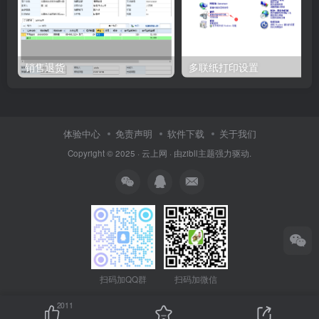
销售退货
多联纸打印设置
体验中心
免责声明
软件下载
关于我们
Copyright © 2025 ·
云上网
· 由
zibll主题
强力驱动.
扫码加QQ群
扫码加微信
2011