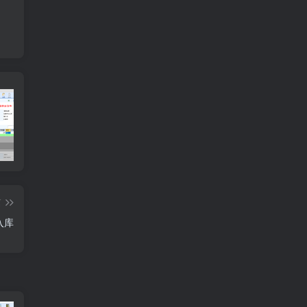
多联纸打印设置
订单需求运算分析
工
篇
入库