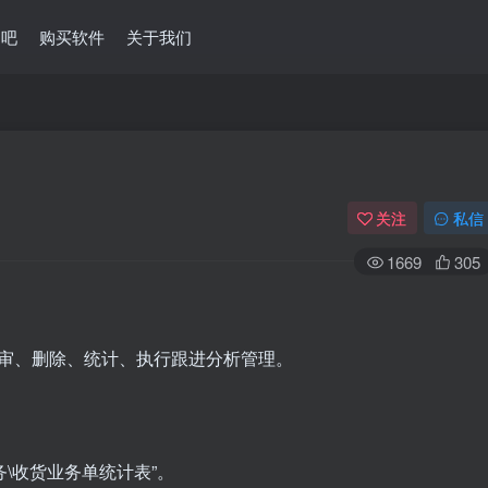
问吧
购买软件
关于我们
关注
私信
1669
305
审、删除、统计、执行跟进分析管理。
务\收货业务单统计表”。