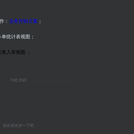
作：
业务控制方案
；
业务单统计表视图；
货联查入库视图
；
THE END
喜欢就支持一下吧