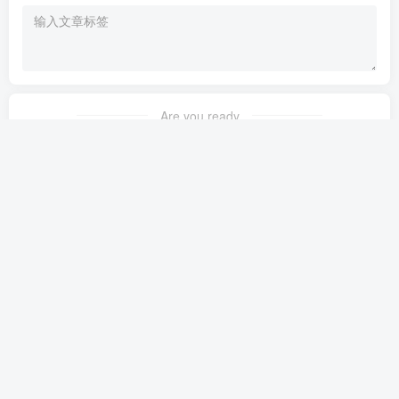
Are you ready
暂无发布权限
体验中心
免责声明
软件下载
关于我们
Copyright © 2025 ·
云上网
· 由
zibll主题
强力驱动.