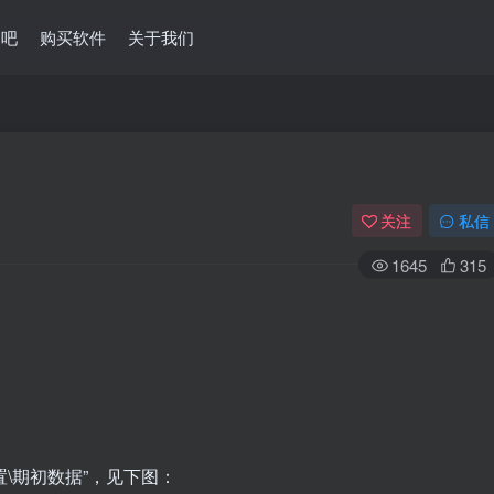
问吧
购买软件
关于我们
关注
私信
1645
315
置\期初数据”，见下图：