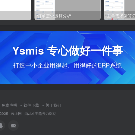
订单需求运算分析
工单需求运算
Ysmis 专心做好一件事
打造中小企业用得起、用得好的ERP系统
免责声明
软件下载
关于我们
 2025 ·
云上网
· 由
zibll主题
强力驱动.