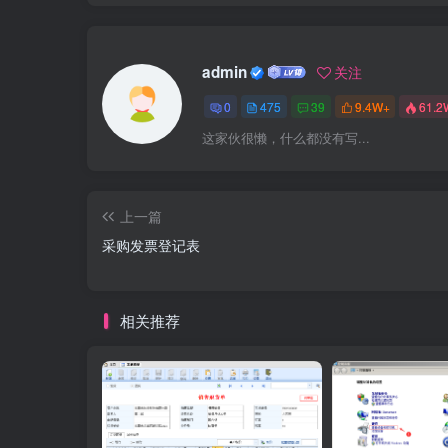
admin
关注
0
475
39
9.4W+
61.2
这家伙很懒，什么都没有写...
上一篇
采购发票登记表
相关推荐