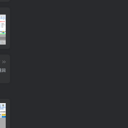
多联纸打印设置
订单需求运算分析
工
篇
退回