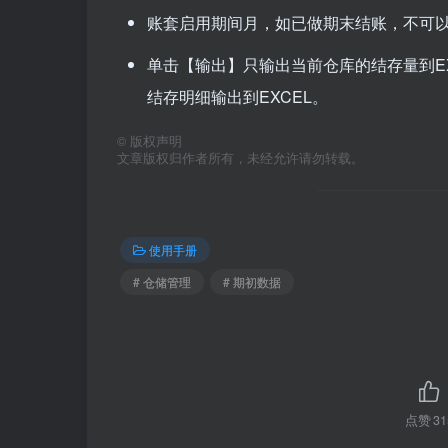
账套启用期间月，如已做期末结账，不可
单击【输出】只输出当前仓库的结存量到E
结存明细输出到EXCEL。
©
版权声明
文章版权归作者所有，未经允许请勿转载。
使用手册
# 仓储管理
# 期初数据
点赞
31