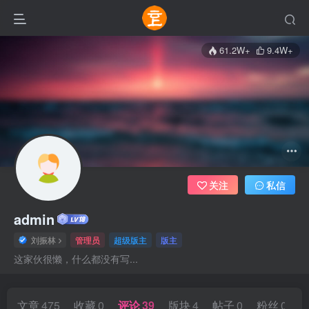
61.2W+
9.4W+
关注
私信
admin
刘振林
管理员
超级版主
版主
这家伙很懒，什么都没有写...
文章
475
收藏
0
评论
39
版块
4
帖子
0
粉丝
0