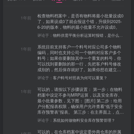
检查物料档案中，是否有物料将最小批量设成0
1年前
了，如果设成0了就会报这个错，升级到2025-
6-20的版本，物料的最小批量不允许设成0。
评论于：
物料供需平衡分析运算时报错，是什么原因？
系统目前支持客户一个料号对应公司多个物料
1年前
编码，同时也支持公司一个物料对应客户多个
料号；如果你要删除其中一个重复的料号，你
可以找到要删除的那一行，先把客户料号修改
成别的，然后保存就好了。如果你想在建立客
户料号对照表时，不想让客户料号重复，你可
评论于：
客户料号对照表为何可以重复？
以用管理员admin账号登录，在客户料号对照表
界面，点设置进入字段设置，将客户料号设为
可以的，请按以下步骤设置： 第一步：在物料
1年前
不可重复即可，如下图： [图片]
档案中设定不参与MRP运算，以及安全库存、
最小批量参数，见下图： [图片] 第二步：给用
户分配报表权限，确保用户允许查看“低于安全
库存预警表”报表。 第三步：在主界面上，点
“预警信息”进入，就可以看到低于安全库存的物
评论于：
系统如何做物料安全库存预警管理？
料预警明细，如果需要将低于安全库存的预警
明细，转出计划，可按下图示步骤操作。 [图片]
可以的，在仓库档案中设定委外商仓库的所属
1年前