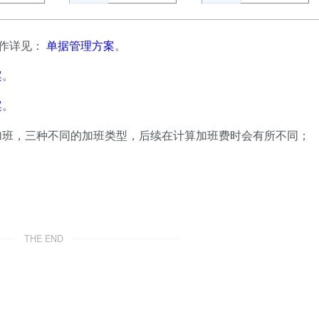
操作详见：
单据管理方案
。
案
。
案
。
加班，三种不同的加班类型，后续在计算加班费时会有所不同；
THE END