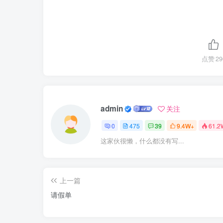
点赞
29
admin
关注
0
475
39
9.4W+
61.2
这家伙很懒，什么都没有写...
上一篇
请假单