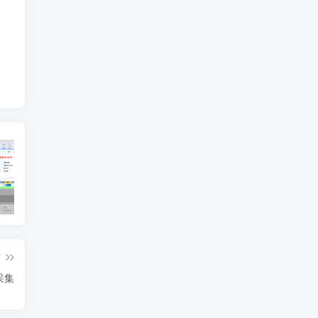
多联纸打印设置
订单需求运算分析
工
篇
采集