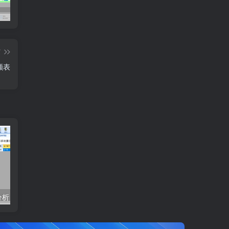
多联纸打印设置
订单需求运算分析
工
篇
额表
分析
模拟运算缺料分析
成本分摊设