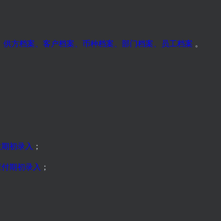
、
供方档案
、
客户档案
、
币种档案
、
部门档案
、
员工档案
。
收期初录入
；
应付期初录入
；