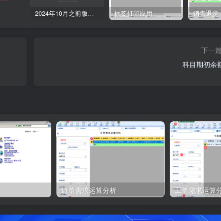
2024年10月之前版本升级记录
标签打印应用
销售退货
下一
科目期初余
订单需求运算分析
工单需求运算