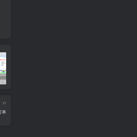
多联纸打印设置
订单需求运算分析
工
篇
订单