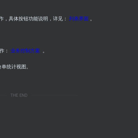
操作，具体按钮功能说明，详见：
列表界面
。
操作：
业务控制方案
。
询价单统计视图。
THE END