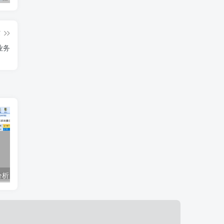
篇
业务
分析
模拟运算缺料分析
成本分摊设