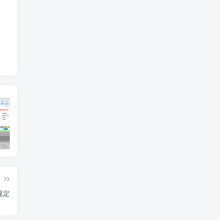
多联纸打印设置
订单需求运算分析
工
篇
规定