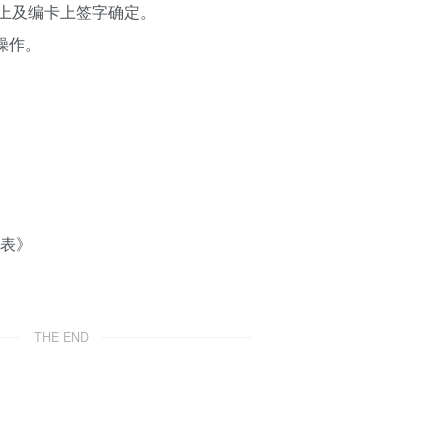
表上及编卡上签字确定。
4)操作。
点表》
THE END