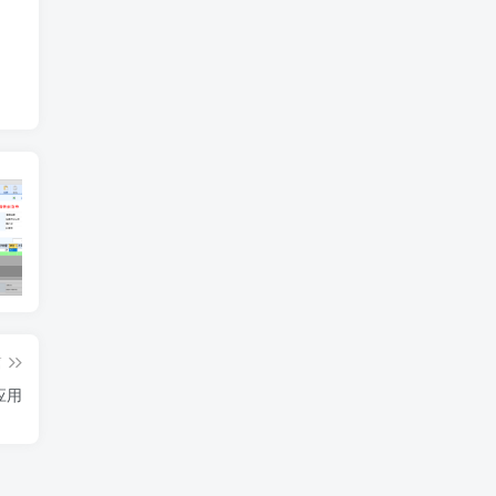
多联纸打印设置
订单需求运算分析
工
篇
应用